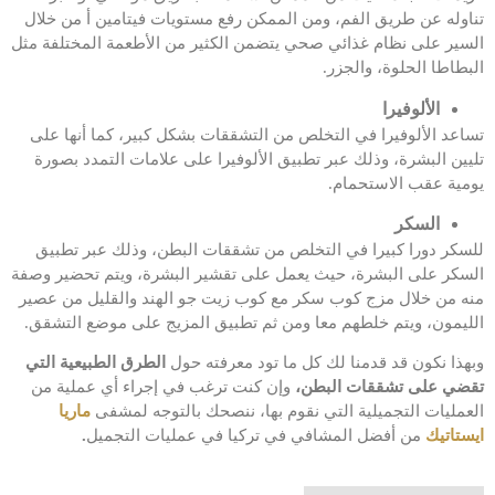
تناوله عن طريق الفم، ومن الممكن رفع مستويات فيتامين أ من خلال
السير على نظام غذائي صحي يتضمن الكثير من الأطعمة المختلفة مثل
البطاطا الحلوة، والجزر.
الألوفيرا
تساعد الألوفيرا في التخلص من التشققات بشكل كبير، كما أنها على
تليين البشرة، وذلك عبر تطبيق الألوفيرا على علامات التمدد بصورة
يومية عقب الاستحمام.
السكر
للسكر دورا كبيرا في التخلص من تشققات البطن، وذلك عبر تطبيق
السكر على البشرة، حيث يعمل على تقشير البشرة، ويتم تحضير وصفة
منه من خلال مزج كوب سكر مع كوب زيت جو الهند والقليل من عصير
الليمون، ويتم خلطهم معا ومن ثم تطبيق المزيج على موضع التشقق.
وبهذا نكون قد قدمنا لك كل ما تود معرفته حول
الطرق الطبيعية التي
تقضي على تشققات البطن
،
وإن كنت ترغب في إجراء أي عملية من
العمليات التجميلية التي نقوم بها، ننصحك بالتوجه لمشفى
ماريا
ايستاتيك
من أفضل المشافي في تركيا في عمليات التجميل
.