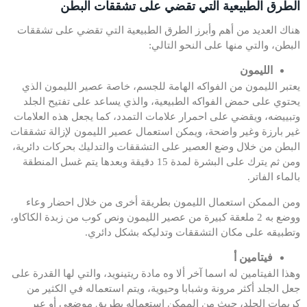
الطرق الطبيعية التي تقضي على تشققات البطن
هناك العديد من أهم وأبرز الطرق الطبيعية التي تقضي على تشققات
البطن، والتي منها على النحو التالي:
الليمون
يعتبر الليمون من الفواكه الهامة للجسم، خاصة عصير الليمون الذي
يحتوي على حمض الفواكه الطبيعية، والذي يساعد على تفتيح الجلد
وتبييضه، ويقضي على احمرار علامات التمدد، كما يجعل هذه العلامات
غير بارزة وغير واضحة، ويمكن استعمال عصير الليمون لإزالة تشققات
البطن من خلال وضع العصير على التشققات والتدليك بحركات دائرية،
ومن ثم يترك على البشرة لمدة 15 دقيقة وبعدها يتم غسل المنطقة
بالماء الفاتر.
ومن الممكن استعمال الليمون بطريقة أخرى من خلال احضار وعاء
ووضع به 2 ملعقة كبيرة من عصير الليمون ونص كوب من زبدة الكاكاو،
وتطبيقه على مكان التشققات وتدليكه بشكل دائري.
فيتامين أ
وهذا الفيتامين له اسما آخر ألا وه مادة ريتينويد، والتي لها القدرة على
جعل الجلد أكثر مرونة وشبابا وحيوية، ويتم استعماله في الكثير من
كريمات الجلد، حيث من الممكن استعماله بطريق موضعي أو عبر