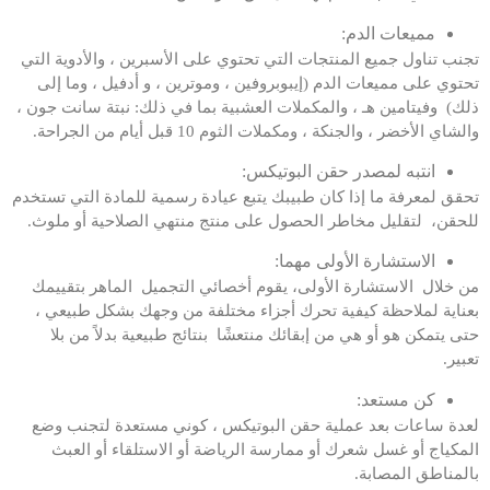
مميعات الدم:
تجنب تناول جميع المنتجات التي تحتوي على الأسبرين ، والأدوية التي
تحتوي على مميعات الدم (إيبوبروفين ، وموترين ، و أدفيل ، وما إلى
ذلك) وفيتامين هـ ، والمكملات العشبية بما في ذلك: نبتة سانت جون ،
والشاي الأخضر ، والجنكة ، ومكملات الثوم 10 قبل أيام من الجراحة.
انتبه لمصدر حقن البوتيكس:
تحقق لمعرفة ما إذا كان طبيبك يتبع عيادة رسمية للمادة التي تستخدم
للحقن، لتقليل مخاطر الحصول على منتج منتهي الصلاحية أو ملوث.
الاستشارة الأولى مهما:
من خلال الاستشارة الأولى، يقوم أخصائي التجميل الماهر بتقييمك
بعناية لملاحظة كيفية تحرك أجزاء مختلفة من وجهك بشكل طبيعي ،
حتى يتمكن هو أو هي من إبقائك منتعشًا بنتائج طبيعية بدلاً من بلا
تعبير.
كن مستعد:
لعدة ساعات بعد عملية حقن البوتيكس ، كوني مستعدة لتجنب وضع
المكياج أو غسل شعرك أو ممارسة الرياضة أو الاستلقاء أو العبث
بالمناطق المصابة.