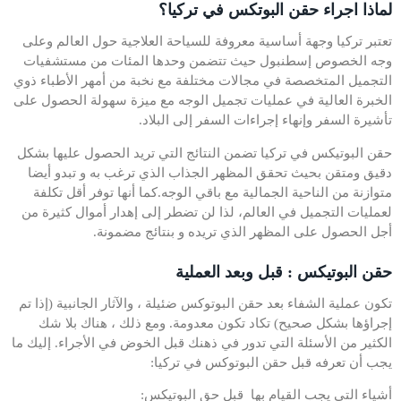
لماذا اجراء حقن البوتكس في تركيا؟
تعتبر تركيا وجهة أساسية معروفة للسياحة العلاجية حول العالم وعلى
وجه الخصوص إسطنبول حيث تتضمن وحدها المئات من مستشفيات
التجميل المتخصصة في مجالات مختلفة مع نخبة من أمهر الأطباء ذوي
الخبرة العالية في عمليات تجميل الوجه مع ميزة سهولة الحصول على
تأشيرة السفر وإنهاء إجراءات السفر إلى البلاد.
حقن البوتيكس في تركيا تضمن النتائج التي تريد الحصول عليها بشكل
دقيق ومتقن بحيث تحقق المظهر الجذاب الذي ترغب به و تبدو أيضا
متوازنة من الناحية الجمالية مع باقي الوجه.كما أنها توفر أقل تكلفة
لعمليات التجميل في العالم، لذا لن تضطر إلى إهدار أموال كثيرة من
أجل الحصول على المظهر الذي تريده و بنتائج مضمونة.
حقن البوتيكس : قبل وبعد العملية
تكون عملية الشفاء بعد حقن البوتوكس ضئيلة ، والآثار الجانبية (إذا تم
إجراؤها بشكل صحيح) تكاد تكون معدومة. ومع ذلك ، هناك بلا شك
الكثير من الأسئلة التي تدور في ذهنك قبل الخوض في الأجراء. إليك ما
يجب أن تعرفه قبل حقن البوتوكس في تركيا:
أشياء التي يجب القيام بها قبل حق البوتيكس: