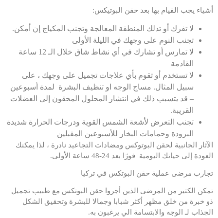
أشياء يجب القيام بها بعد حقن البوتيكس:
لا تفرك أو تدلك المنطقة المعالجة وتجنب المكياج إن أمكن.
تجنب النوم على وجهك في الليلة الأولى
لا تمارس أو تشارك في أي نشاط شاق خلال الـ 12 ساعة
القادمة
لا تستخدم أو تقوم بأي علاجات تجميل على وجهك ، على
سبيل المثال. مساج الوجه او تنظيف البشرة لمدة أسبوعين
– قد يتسبب ذلك في انتشار المحلول المحقون إلى العضلات
القريبة.
تجنب التعرض لأشعة الشمس القوية ودرجات الحرارة شديدة
البرودة وحمامات البخار للأسبوعين المقبلين
الآثار الجانبية لحقن البوتوكس ومضادات التجاعيد نادرة ، لذا يمكنك
العودة إلى حياتك اليومية فورًا بعد 24-48 ساعة الأولى.
تجارب مرضى عملية حقن البوتكس في تركيا
تمكن الكثير من المرضى الذين أجروا حقن البوتكس مع طبيب تجميل
ذو خبرة من خلق مظهر أكثر شبابا وجمالا للبشرة وتحقيق الشكل
الجذاب لـ الوجه والابتسامة الي يرغبون به.