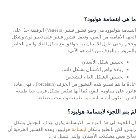
ما هي ابتسامة هوليود؟
ابتسامة هوليوود هي وضع قشور فينير (Veneers) الرقيقة جدًا على
الجهة الأمامية من السن، وتعمل قشور فينير على تغيير لون وشكل
وحجم وحتى طول الأسنان بما يتوافق مع شكل الفك والفم الخاص
بالمريض، والهدف من ذلك هو الآتي:
تحسين شكل الأسنان.
زيادة بياض الأسنان بشكل دائم.
تحسين الشكل العام للشخص.
عادةً ما يتم تصنيع هذه القشور من الخزف (Porcelain)، فهي مادة
قادرة على مقاومة البقع، كما أنها تعكس بشكل قريب جدًا طبيعة
السن، لتكون أشبه بابتسامة طبيعية وليست مصطنعة.
لمَ يتم اللجوء لابتسامة هوليود؟
إن اللجوء إلى هذا النوع من الابتسامة يكون بهدف التجميل بشكل
رئيس، لكن بالطبع بإمكان
ابتسامة
هوليوود وهذه القشور الخزفية أن
تعالج بعض مشكلات الأسنان، والتي تتمثل في: