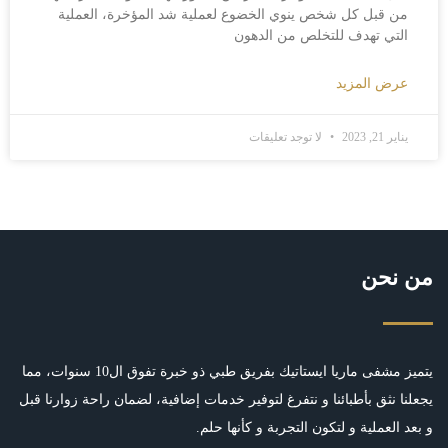
من قبل كل شخص ينوي الخضوع لعملية شد المؤخرة، العملية
التي تهدف للتخلص من الدهون
عرض المزيد
يناير 21, 2023
لا توجد تعليقات
من نحن
يتميز مشفى ماريا ايستاتيك بفريق طبي ذو خبرة تفوق ال10 سنوات، مما
يجعلنا نثق بأطبائنا و نتفرغ لتوفير خدمات إضافية، لضمان راحة زوارنا قبل
و بعد العملية و لتكون التجربة و كأنها حلم.