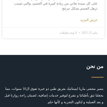
على كل سيدة تعاني من زيادة كبيرة في الجسم، والتي تسبب
ترهل الجسم بشكل مزعج
عرض المزيد
يناير 15, 2023
لا توجد تعليقات
من نحن
يتميز مشفى ماريا ايستاتيك بفريق طبي ذو خبرة تفوق ال10 سنوات، مما
يجعلنا نثق بأطبائنا و نتفرغ لتوفير خدمات إضافية، لضمان راحة زوارنا قبل
و بعد العملية و لتكون التجربة و كأنها حلم.