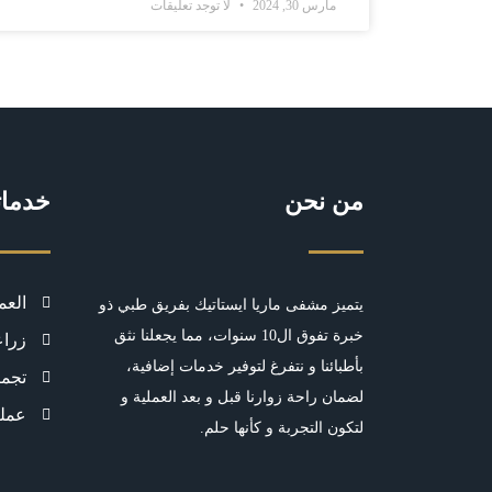
مارس 30, 2024
لا توجد تعليقات
من نحن
خدمات
العم
يتميز مشفى ماريا ايستاتيك بفريق طبي ذو
خبرة تفوق ال10 سنوات، مما يجعلنا نثق
زراع
بأطبائنا و نتفرغ لتوفير خدمات إضافية،
تجمي
لضمان راحة زوارنا قبل و بعد العملية و
عمل
لتكون التجربة و كأنها حلم.